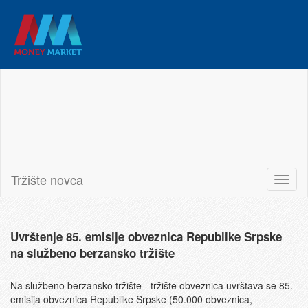
Tržište novca
Banjalučka berza
Latinica
English
Korisničko uputstvo
Tržište novca
Toggl
naviga
Uvrštenje 85. emisije obveznica Republike Srpske
na službeno berzansko tržište
Na službeno berzansko tržište - tržište obveznica uvrštava se 85.
emisija obveznica Republike Srpske (50.000 obveznica,