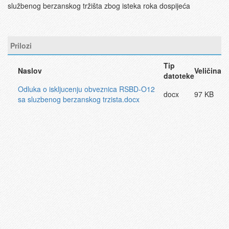
službenog berzanskog tržišta zbog isteka roka dospijeća
Prilozi
Tip
Naslov
Veličina
datoteke
Odluka o iskljucenju obveznica RSBD-O12
docx
97 KB
sa sluzbenog berzanskog trzista.docx