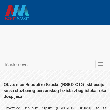
Tržište novca
Banjalučka berza
Latinica
English
Korisničko uputstvo
Tržište novca
Toggl
naviga
Obveznice Republike Srpske (RSBD-O12) isključuju
se sa službenog berzanskog tržišta zbog isteka roka
dospijeća
Obveznice Republike Srpske (RSBD-O12) isključuju se sa