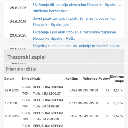
Uvrštenje 85. emisije obveznica Republike Srpske na
25.6.2026.
službeno berzansko t…
Javni poziv za upis i uplatu 86. emisije obveznica
24.6.2026.
Republike Srpske javn…
Uvrštenje i početak trgovanja trezorskim zapisima
23.6.2026.
Republike Srpske - RS2…
Izvještaj o rezultatima 106. aukcije trezorskih zapisa
22.6.2026.
Republike Srpske
Trezorski zapisi
Izvještaj o rezultatima aukcije 85. emisije obveznica
18.6.2026.
Republike Srpske
Primarno tržište
Izvještaj o rezultatima prvog dana aukcije 85. emisije
17.6.2026.
Efektivna
Datum
Simbol
Naziv
Količina
Vrijednost
Poslovi
obveznica Republi…
stopa
106. aukcija trezorskih zapisa Republike Srpske na
RS26-
REPUBLIKA SRPSKA
15.6.2026.
22.6.2026.
5.092
48.835.538,88
12
4,28 %
Banjalučkoj berzi
T05
T-bills 12M 22/06/27
RS26-
REPUBLIKA SRPSKA
1.6.2026.
3.119
30.905.235,30
8
3,75 %
T04
T-bills 3M 01/09/26
RS26-
REPUBLIKA SRPSKA
23.2.2026.
7.568
75.049.661,28
22
3,57 %
T03
T-bills 3M 22/05/26
RS26-
REPUBLIKA SRPSKA