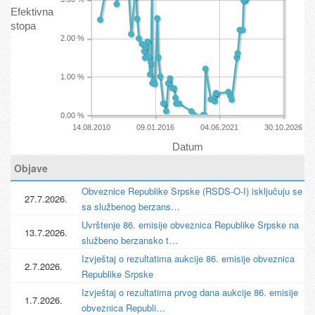
Efektivna
stopa
2.00 %
1.00 %
0.00 %
14.08.2010
09.01.2016
04.06.2021
30.10.2026
Datum
Objave
Obveznice Republike Srpske (RSDS-O-I) isključuju se
27.7.2026.
sa službenog berzans…
Uvrštenje 86. emisije obveznica Republike Srpske na
13.7.2026.
službeno berzansko t…
Izvještaj o rezultatima aukcije 86. emisije obveznica
2.7.2026.
Republike Srpske
Izvještaj o rezultatima prvog dana aukcije 86. emisije
1.7.2026.
obveznica Republi…