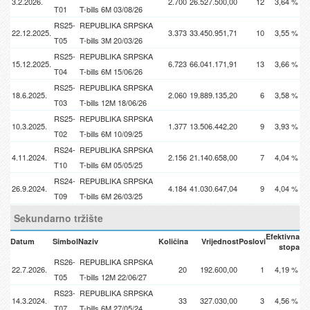
3.2.2026.
2.700
26.527.500,00
12
3,64 %
T01
T-bills 6M 03/08/26
RS25-
REPUBLIKA SRPSKA
22.12.2025.
3.373
33.450.951,71
10
3,55 %
T05
T-bills 3M 20/03/26
RS25-
REPUBLIKA SRPSKA
15.12.2025.
6.723
66.041.171,91
13
3,66 %
T04
T-bills 6M 15/06/26
RS25-
REPUBLIKA SRPSKA
18.6.2025.
2.060
19.889.135,20
6
3,58 %
T03
T-bills 12M 18/06/26
RS25-
REPUBLIKA SRPSKA
10.3.2025.
1.377
13.506.442,20
9
3,93 %
T02
T-bills 6M 10/09/25
RS24-
REPUBLIKA SRPSKA
4.11.2024.
2.156
21.140.658,00
7
4,04 %
T10
T-bills 6M 05/05/25
RS24-
REPUBLIKA SRPSKA
26.9.2024.
4.184
41.030.647,04
9
4,04 %
T09
T-bills 6M 26/03/25
Sekundarno tržište
Efektivna
Datum
Simbol
Naziv
Količina
Vrijednost
Poslovi
stopa
RS26-
REPUBLIKA SRPSKA
22.7.2026.
20
192.600,00
1
4,19 %
T05
T-bills 12M 22/06/27
RS23-
REPUBLIKA SRPSKA
14.3.2024.
33
327.030,00
3
4,56 %
T07
T-bills 6M 27/05/24